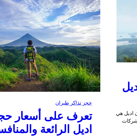
ديل
حجز تذاكر طيران
تعرف على أسعار حج
 اديل هي
لشركات
اديل الرائعة والمنافس