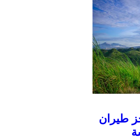
ز طيران
ة