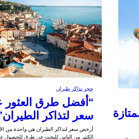
حجز تذاكر طيران
“أفضل طرق العثور 
متازة
سعر لتذاكر الطيران”
أرخص سعر لتذاكر الطيران هي واحدة من الأس
الكثير من الناس للبحث عن طرق للحصول عل