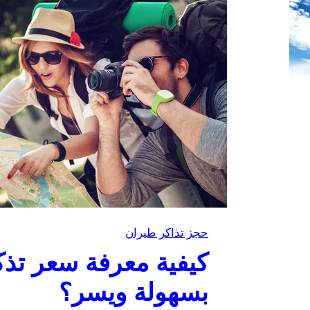
حجز تذاكر طيران
كيفية معرفة سعر تذك
بسهولة ويسر؟