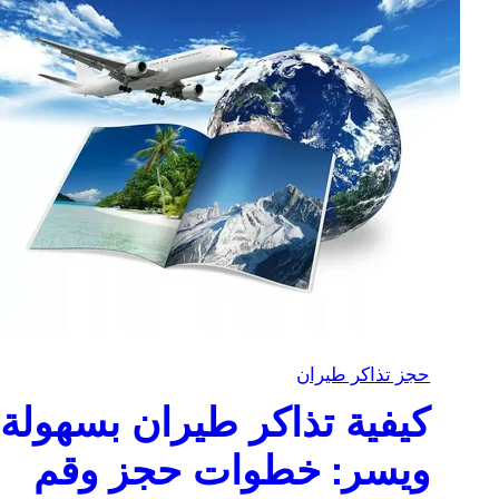
حجز تذاكر طيران
كيفية تذاكر طيران بسهولة
ويسر: خطوات حجز وقم