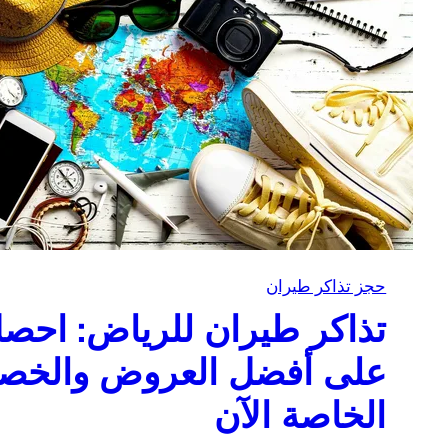
حجز تذاكر طيران
تذاكر طيران للرياض: احص
على أفضل العروض والخص
الخاصة الآن