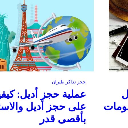
حجز تذاكر طيران
ل
عملية حجز أديل: كيف
ومات
على حجز أديل والاست
بأقصى قدر