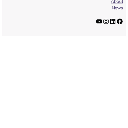
About
News
فيسبوك
لينكد إن
إنستجرام
يوتيوب