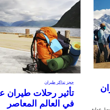
حجز تذاكر طيران
ان
تأثير رحلات طيران ع
في العالم المعاصر
هيل عملية