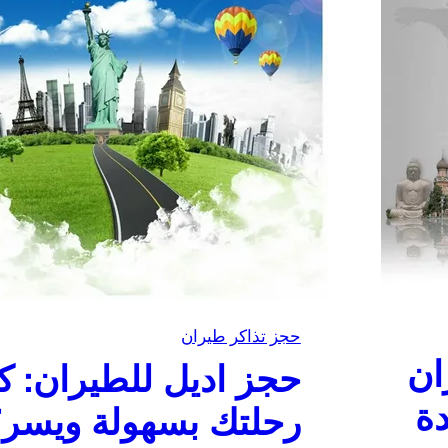
حجز تذاكر طيران
ان
حجز اديل للطيران: 
دة
رحلتك بسهولة ويسر؟