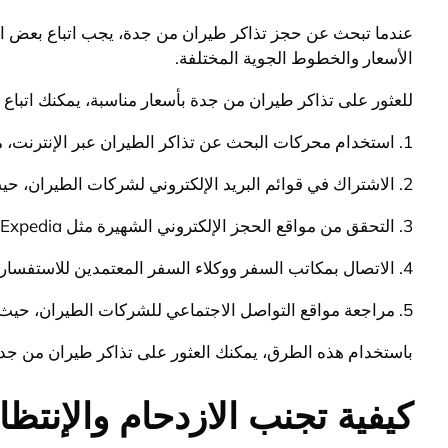
عندما تبحث عن حجز تذاكر طيران من جدة، يجب اتباع بعض ال
الأسعار والخطوط الجوية المختلفة.
للعثور على تذاكر طيران من جدة بأسعار مناسبة، يمكنك اتباع ا
1. استخدام محركات البحث عن تذاكر الطيران عبر الإنترنت، مثل جوجل فلايتس أو سكاي سكانر، لمقارنة الأسعار بين مختلف شركات الطيران وتحديد العروض الأكثر تنافسية.
2. الاشتراك في قوائم البريد الإلكتروني لشركات الطيران، حيث يمكن أن تكون هناك عروض خاصة وتخفيضات لمشتركيهم.
3. التحقق من مواقع الحجز الإلكتروني الشهيرة مثل Expedia أو Booking.com حيث قد تجد عروضاً خاصة على تذاكر الطيران.
4. الاتصال بمكاتب السفر ووكلاء السفر المعتمدين للاستفسار عن عروضهم والمساعدة في العثور على تذاكر طيران بأسعار مناسبة.
5. مراجعة مواقع التواصل الاجتماعي للشركات الطيران، حيث يمكن أن تنشر الشركات العروض الخاصة والتخفيضات لمتابعيها.
باستخدام هذه الطرق، يمكنك العثور على تذاكر طيران من جدة 
كيفية تجنب الازدحام والإنت