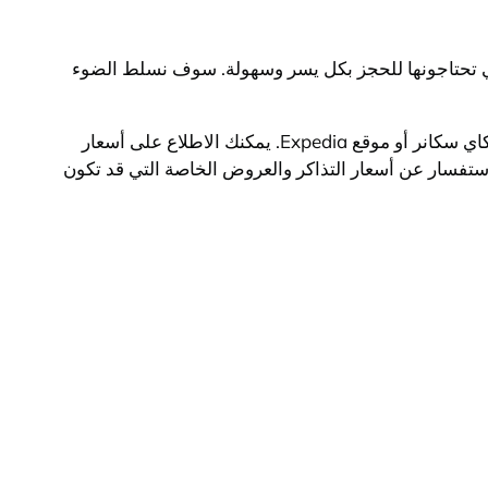
تي تحتاجونها للحجز بكل يسر وسهولة. سوف نسلط الضوء
يمكنك حجز تذاكر طيران من وإلى جدة بأسعار مناسبة عبر العديد من مواقع حجز التذاكر الإلكترونية مثل موقع طيران أو موقع سكاي سكانر أو موقع Expedia. يمكنك الاطلاع على أسعار
استفسار عن أسعار التذاكر والعروض الخاصة التي قد تكون