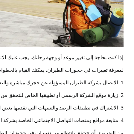
إذا كنت بحاجة إلى تغيير موعد أو وجهة رحلتك، يجب عليك ال
لمعرفة تغييرات في حجوزات الطيران، يمكنك القيام بالخطوات ا
1. الاتصال بشركة الطيران المسؤولة عن حجزك مباشرة والتحدث مع أحد ممثلي خدمة العملاء للاستفسار عن أي تغييرات محتملة في رحلتك.
2. زيارة موقع الشركة الرسمي أو تطبيقها الخاص للتحقق من تفاصيل حجزك والتحقق من وجود أي تغييرات محتملة أو خيارات لتغيير الحجز.
3. الاشتراك في تطبيقات الرصد والتنبيهات التي تقدمها بعض الشركات الجوية لتلقي تحديثات وتنبيهات حول حالة رحلتك وأي تغييرات محتملة في الجدول الزمني.
4. متابعة مواقع ومنصات التواصل الاجتماعي الخاصة بشركة الطيران لمعرفة آخر التطورات والتحديثات الخاصة بحجوزات الرحلات.
من الضروري أن تتحقق بانتظام من تغييرات في حجوزات الطي