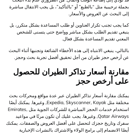
بجملة ترحيبية مثل “بالطبع” أو “بالتأكيد”، بل يجب الانتقال مباشرة
إلى البحث عن العروض والأسعار.
كما يجب تجنب تكرار العناوين أو طلب المساعدة بشكل متكرر، بل
ينبغي تقديم الطلب بشكل مباشر وواضح حتى يتسنى للشخص
المعني تقديم المساعدة بشكل فعال.
بالتالي، ينبغي الانتباه إلى هذه الأخطاء الشائعة وتجنبها أثناء البحث
عن أرخص حجز طيران من أجل تحقيق أفضل تجربة بحث وحجز.
مقارنة أسعار تذاكر الطيران للحصول
على أرخص حجز
يمكنك مقارنة أسعار تذاكر الطيران عبر عدة مواقع ومحركات بحث
مختلفة مثل Expedia, Skyscanner, Kayak, وغيرها. يمكنك أيضًا
استخدام خدمات الحجز المباشرة للشركات الجوية مثل Emirates,
Qatar Airways, وغيرها. يجب عليك أن تكون مرنًا في مواعيد
سفرك وتاريخ حجزك لتحصل على أفضل العروض والصفقات. يمكنك
أيضًا الانضمام إلى برامج الولاء والاشتراك بالنشرات الإخبارية