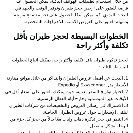
من خلال استخدام تطبيقات الهواتف الذكية، يمكن الحصول على
فرصة للعثور على أرخص حجز طيران وتوفير الوقت والجهد في
البحث اليدوي. كما يمكن أيضًا الحصول على تجربة تصفح مريحة
وسهلة للعثور على العروض الأنسب للاحتياجات الشخصية.
الخطوات البسيطة لحجز طيران بأقل
تكلفة وأكثر راحة
لحجز تذكرة طيران بأقل تكلفة وأكثر راحة، يمكنك اتباع الخطوات
البسيطة التالية:
1. البحث عن أفضل عروض الطيران والتذاكر من خلال مواقع مقارنة
الأسعار مثل Skyscanner أو Expedia.
2. اختيار تواريخ السفر بعناية، حيث يمكنك العثور على أسعار أقل في
الأوقات غير الموسمية وخارج أيام العطل الرسمية.
3. الاشتراك في رسائل العروض والتخفيضات من شركات الطيران
لتلقي الإشعارات حول عروض الطيران الخاصة.
4. النظر في حجز تذكرة ذهاب وإياب معًا بدلاً من حجز كل جزء من
الرحلة بشكل منفصل.
5. استخدام نقاط الولاء إذا كنت تحمل بطاقة ائتمان توفر هذه