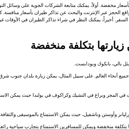
ار مخفضة. أولاً، يمكنك متابعة الشركات الجوية على وسائل التوا
قع الحجز عبر الإنترنت والبحث عن تذاكر طيران بأسعار منافسة. كم
السفر. أخيراً، يمكنك النظر في شراء تذاكر الطيران في الأوقات غ
زيارتها بتكلفة منخفضة
 بالي، بانكوك وبودابست.
يع أنحاء العالم. على سبيل المثال، يمكن زيارة بلدان جنوب شرق آ
ت في المجر وبراغ في التشيك وكراكوف في بولندا حيث يمكن الاستم
رليانز وأوستن وناشفيل، حيث يمكن الاستمتاع بالموسيقى والثقافة 
ا بتكلفة منخفضة ويمكن للمسافرين الاستمتاع بتجارب سياحية رائعة 