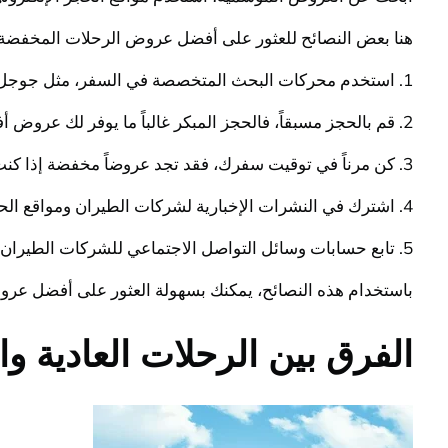
هنا بعض النصائح للعثور على أفضل عروض الرحلات المخفضة:
1. استخدم محركات البحث المتخصصة في السفر، مثل جوجل فلايتس أو سكاي سكانر، لمقارنة أسعار التذاكر والعروض المخفضة على مدار اليوم.
2. قم بالحجز مسبقاً، فالحجز المبكر غالباً ما يوفر لك عروض أفضل وأسعاراً أقل.
3. كن مرناً في توقيت سفرك، فقد تجد عروضاً مخفضة إذا كنت قادراً على السفر في أيام الأسبوع بدلاً من عطلة نهاية الأسبوع.
4. اشترك في النشرات الإخبارية لشركات الطيران ومواقع الحجوزات، حيث ترسل عروضاً خاصة وتنبيهات عن الصفقات المخفضة.
5. تابع حسابات وسائل التواصل الاجتماعي للشركات الطيران ووكالات السفر، فقد تعلن عروضاً حصرية عبر هذه القنوات.
باستخدام هذه النصائح، يمكنك بسهولة العثور على أفضل عرو
الفرق بين الرحلات العادية و