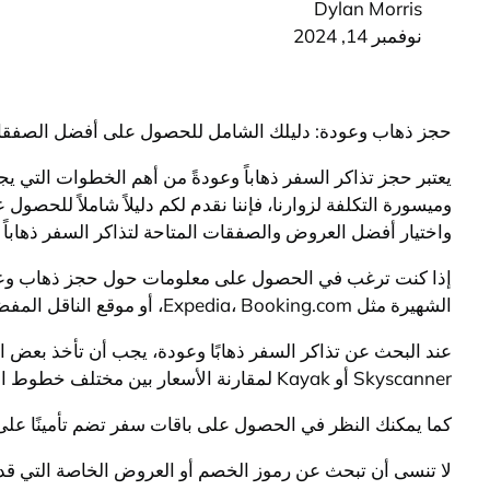
Dylan Morris
نوفمبر 14, 2024
حجز ذهاب وعودة: دليلك الشامل للحصول على أفضل الصفق
يعتبر حجز تذاكر السفر ذهاباً وعودةً من أهم الخطوات التي ي
وميسورة التكلفة لزوارنا، فإننا نقدم لكم دليلاً شاملاً للح
واختيار أفضل العروض والصفقات المتاحة لتذاكر السفر ذهاباً
إذا كنت ترغب في الحصول على معلومات حول حجز ذهاب وعودة
الشهيرة مثل Expedia، Booking.com، أو موقع الناقل المفضل لديك مباشرة لاستعراض الخيارات المتاحة.
عند البحث عن تذاكر السفر ذهابًا وعودة، يجب أن تأخذ بعض ا
Skyscanner أو Kayak لمقارنة الأسعار بين مختلف خطوط الطيران ومزودي الخدمة.
كما يمكنك النظر في الحصول على باقات سفر تضم تأمينًا على ال
لا تنسى أن تبحث عن رموز الخصم أو العروض الخاصة التي قد