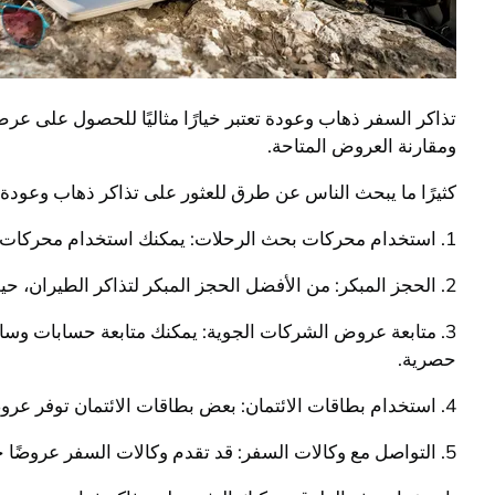
تذاكر السفر ذهاب وعودة تعتبر خيارًا مثاليًا للحصول على عر
ومقارنة العروض المتاحة.
كثيرًا ما يبحث الناس عن طرق للعثور على تذاكر ذهاب وعودة ب
1. استخدام محركات بحث الرحلات: يمكنك استخدام محركات البحث عبر الإنترنت مثل جوجل فلايتس، سكاي سكانر، وموموندو لمقارنة أسعار التذاكر من عدة مواقع حجز مختلفة.
2. الحجز المبكر: من الأفضل الحجز المبكر لتذاكر الطيران، حيث يمكنك العثور على عروض مخفضة وأسعار مناسبة قبل تاريخ الرحلة بشهور.
3. متابعة عروض الشركات الجوية: يمكنك متابعة حسابات وس
حصرية.
4. استخدام بطاقات الائتمان: بعض بطاقات الائتمان توفر عروضًا خاصة على حجوزات السفر وتذاكر الطيران، لذا يمكنك الاستفادة من هذه العروض للحصول على أسعار منخفضة.
5. التواصل مع وكالات السفر: قد تقدم وكالات السفر عروضًا خاصة وتخفيضات على تذاكر الطيران بأسعار مناسبة.