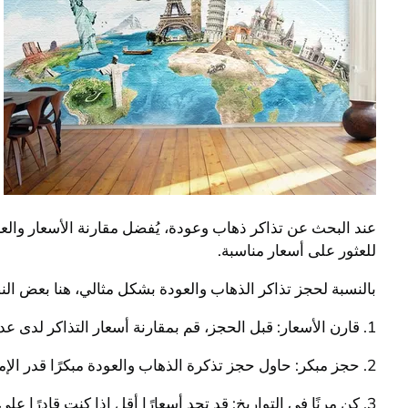
عند البحث عن تذاكر ذهاب وعودة، يُفضل مقارنة الأسعار وال
للعثور على أسعار مناسبة.
بالنسبة لحجز تذاكر الذهاب والعودة بشكل مثالي، هنا بعض ال
1. قارن الأسعار: قبل الحجز، قم بمقارنة أسعار التذاكر لدى عدة مواقع حجز للحصول على أفضل عرض متاح.
2. حجز مبكر: حاول حجز تذكرة الذهاب والعودة مبكرًا قدر الإمكان، حيث أن الأسعار تكون أقل في العادة عند الحجز المبكر.
3. كن مرنًا في التواريخ: قد تجد أسعارًا أقل إذا كنت قادرًا على تغيير تواريخ سفرك قليلاً، خصوصًا إذا كنت تبحث عن رحلة في الأوقات الطويلة.