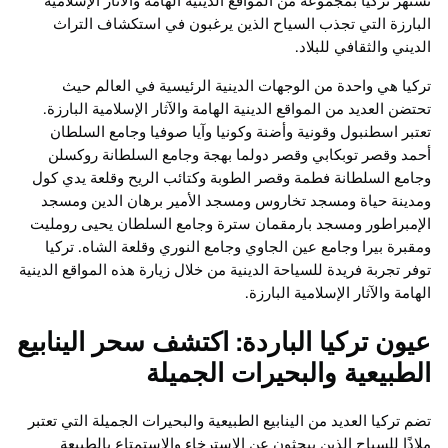
تشتهر تركيا بمجموعة من المواقع الدينية الهامة والآثار الإسلامية
البارزة التي تجذب السياح الذين يرغبون في استكشاف التراث
الديني والثقافي للبلاد.
تركيا هي واحدة من الوجهات الدينية الرئيسية في العالم حيث
تحتضن العديد من المواقع الدينية الهامة والآثار الإسلامية البارزة.
تعتبر اسطنبول وقونية وأضنة وكونيا وآيا صوفيا وجامع السلطان
أحمد وقصر توبكابي وقصر دولما بهجة وجامع السلطانة روكسلن
وجامع السلطانة فطمة وقصر الطوبة وكتائب الريح وقلعة يدي كول
ومدينة حياة ومسجد تخاروس ومسجد الأمير برهان الدين ومسجد
الإمبراطور ومسجد بارمقمان سترة وجامع السلطان يحيى رومليت
ومقبرة بيرا وجامع عين الجاوي وجامع النوري وقلعة الشاه. تركيا
توفر تجربة فريدة للسياحة الدينية من خلال زيارة هذه المواقع الدينية
الهامة والآثار الإسلامية البارزة.
عيون تركيا الباردة: اكتشف سحر الينابيع
الطبيعية والبحيرات الجميلة
تضم تركيا العديد من الينابيع الطبيعية والبحيرات الجميلة التي تعتبر
ملاذًا للسياح الذين يبحثون عن الاسترخاء والاستمتاع بالطبيعة