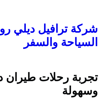
تخطى
إلى
المحتوى
شركة ترافيل ديلي روا
السياحة والسفر
تجربة رحلات طيران د
وسهولة