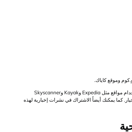
كوم وموقع كاياك.
توجد العديد من مواقع الحجز التي يمكنك استخدامها للعثور على أرخص تذاكر طيران اقتصادية. من بين هذه المواقع، يمكنك استخدام مواقع مثل Expedia وKayak وSkyscanner
خيار. كما يمكنك أيضاً الاشتراك في نشرات إخبارية لهذه
ية