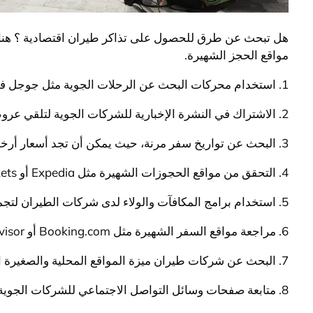
هل تبحث عن طرق للحصول على تذاكر طيران اقتصادية ؟ هناك
مواقع الحجز الشهيرة.
1. استخدام محركات البحث عن الرحلات الجوية مثل جوجل فلايت أو سكاي سكانر لمقارنة الأسعار بين مختلف شركات الطيران.
2. الاشتراك في النشرة الإخبارية للشركات الجوية لتلقي عروض خاصة وتخفيضات على تذاكر الطيران.
3. البحث عن تواريخ سفر مرنة، حيث يمكن أن تجد أسعار أرخص خلال فترات منخفضة الطلب.
4. التحقق من مواقع الحجوزات الشهيرة مثل Expedia أو CheapTickets للعثور على عروض خاصة على تذاكر الطيران.
5. استخدام برامج المكافآت والولاء لدى شركات الطيران لتجميع نقاط وحجز تذاكر بأسعار مخفضة أو مجانية.
6. مراجعة مواقع السفر الشهيرة مثل Booking.com أو TripAdvisor للعثور على عروض كبيرة على حجوزات الطيران والفنادق معًا.
7. البحث عن شركات طيران ميزة المواقع المحلية والصغيرة التي قد توفر تذاكر طيران رخيصة بدون الحاجة إلى وسيط.
8. متابعة صفحات وسائل التواصل الاجتماعي للشركات الجوية لتلقي العروض والتنبيهات حول تخفيضات الأسعار.