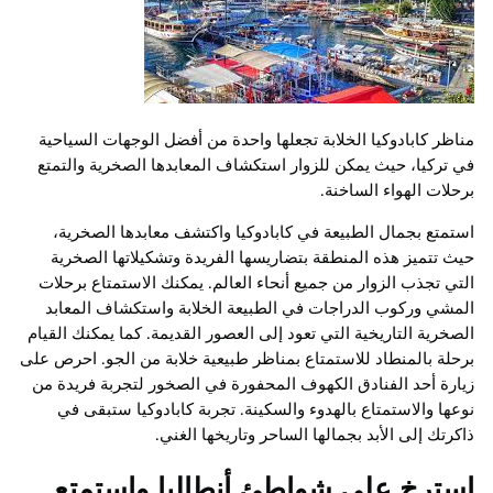
مناظر كابادوكيا الخلابة تجعلها واحدة من أفضل الوجهات السياحية
في تركيا، حيث يمكن للزوار استكشاف المعابدها الصخرية والتمتع
برحلات الهواء الساخنة.
استمتع بجمال الطبيعة في كابادوكيا واكتشف معابدها الصخرية،
حيث تتميز هذه المنطقة بتضاريسها الفريدة وتشكيلاتها الصخرية
التي تجذب الزوار من جميع أنحاء العالم. يمكنك الاستمتاع برحلات
المشي وركوب الدراجات في الطبيعة الخلابة واستكشاف المعابد
الصخرية التاريخية التي تعود إلى العصور القديمة. كما يمكنك القيام
برحلة بالمنطاد للاستمتاع بمناظر طبيعية خلابة من الجو. احرص على
زيارة أحد الفنادق الكهوف المحفورة في الصخور لتجربة فريدة من
نوعها والاستمتاع بالهدوء والسكينة. تجربة كابادوكيا ستبقى في
ذاكرتك إلى الأبد بجمالها الساحر وتاريخها الغني.
استرخِ على شواطئ أنطاليا واستمتع