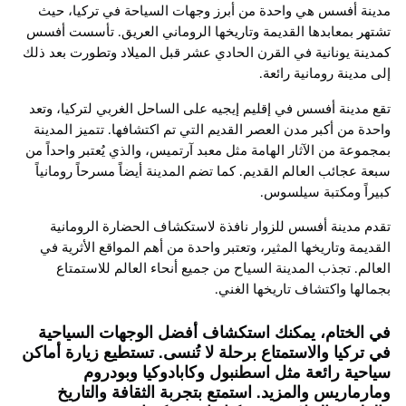
مدينة أفسس هي واحدة من أبرز وجهات السياحة في تركيا، حيث
تشتهر بمعابدها القديمة وتاريخها الروماني العريق. تأسست أفسس
كمدينة يونانية في القرن الحادي عشر قبل الميلاد وتطورت بعد ذلك
إلى مدينة رومانية رائعة.
تقع مدينة أفسس في إقليم إيجيه على الساحل الغربي لتركيا، وتعد
واحدة من أكبر مدن العصر القديم التي تم اكتشافها. تتميز المدينة
بمجموعة من الآثار الهامة مثل معبد آرتميس، والذي يُعتبر واحداً من
سبعة عجائب العالم القديم. كما تضم المدينة أيضاً مسرحاً رومانياً
كبيراً ومكتبة سيلسوس.
تقدم مدينة أفسس للزوار نافذة لاستكشاف الحضارة الرومانية
القديمة وتاريخها المثير، وتعتبر واحدة من أهم المواقع الأثرية في
العالم. تجذب المدينة السياح من جميع أنحاء العالم للاستمتاع
بجمالها واكتشاف تاريخها الغني.
في الختام، يمكنك استكشاف أفضل الوجهات السياحية
في تركيا والاستمتاع برحلة لا تُنسى. تستطيع زيارة أماكن
سياحية رائعة مثل اسطنبول وكابادوكيا وبودروم
ومارماريس والمزيد. استمتع بتجربة الثقافة والتاريخ