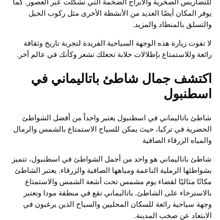
للتضاريس الصخرية والأبراج الضخمة التي تشكلت عبر العصور. كما
يوفر المكان أيضًا العديد من الأنشطة الأخرى مثل ركوب الخيل
والتسلق بالمنطاد والمزيد.
لا تفوت زيارة هذه الوجهة السياحية الفريدة لتجربة تاريخ وثقافة
رائعة وللاستمتاع بإطلالات خلابة تجعلك تشعر وكأنك في عالم آخر.
اكتشف جمال شاطئ باتاليماني في
اسطنبول
شاطئ باتاليماني في اسطنبول يعتبر واحداً من أفضل الشواطئ
الحضرية في تركيا، حيث يمكن للسياح الاستمتاع بالشمس والرمال
والمياه الزرقاء الصافية
شاطئ باتاليماني هو واحد من أجمل الشواطئ في اسطنبول، تتميز
بشواطئها الرملية الناعمة ومياهها الصافية والزرقاء. يعتبر الشاطئ
مكانًا مثاليًا لقضاء يوم مشمس تحت أشعة الشمس والاستمتاع
بالاسترخاء على الشاطئ. باتاليماني تقع في منطقة مودا وتعتبر
وجهة سياحية رائعة للسكان المحليين والسياح الذين يرغبون في
الابتعاد عن صخب المدينة.