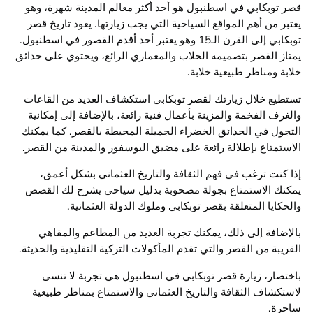
قصر توبكابي في اسطنبول هو أحد أكثر معالم المدينة شهرة، وهو
يعتبر من أهم المواقع السياحية التي يجب زيارتها. يعود تاريخ قصر
توبكابي إلى القرن الـ15 وهو يعتبر أحد أقدم القصور في اسطنبول.
يمتاز القصر بتصميمه الخلاب والمعماري الرائع، ويحتوي على حدائق
خلابة ومناظر طبيعية خلابة.
تستطيع خلال زيارتك لقصر توبكابي استكشاف العديد من القاعات
والغرف الفخمة والمزينة بأعمال فنية رائعة، بالإضافة إلى إمكانية
التجول في الحدائق الخضراء الجميلة المحيطة بالقصر. كما يمكنك
الاستمتاع بإطلالة رائعة على مضيق البوسفور والمدينة من القصر.
إذا كنت ترغب في فهم الثقافة والتاريخ العثماني بشكل أعمق،
يمكنك الاستمتاع بجولة مصحوبة بدليل سياحي يشرح لك القصص
والحكايا المتعلقة بقصر توبكابي وملوك الدولة العثمانية.
بالإضافة إلى ذلك، يمكنك تجربة العديد من المطاعم والمقاهي
القريبة من القصر والتي تقدم المأكولات التركية التقليدية والحديثة.
باختصار، زيارة قصر توبكابي في اسطنبول هي تجربة لا تنسى
لاستكشاف الثقافة والتاريخ العثماني والاستمتاع بمناظر طبيعية
ساحرة.