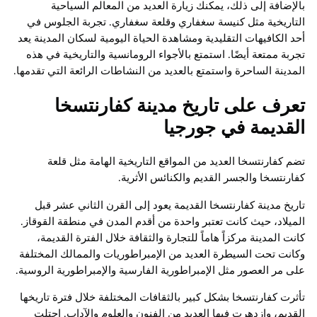
بالإضافة إلى ذلك، يمكنك زيارة العديد من المعالم السياحية
التاريخية مثل كنيسة سغفاري وقلعة سغفاري. تجربة الجلوس في
أحد الكافيهات التقليدية ومشاهدة الحياة اليومية لسكان المدينة يعد
تجربة ممتعة أيضًا. استمتع بالأجواء الرومانسية والتاريخية في هذه
المدينة الساحرة واستمتع بالعديد من النشاطات الرائعة التي تقدمها.
تعرف على تاريخ مدينة كفارنتسخا
القديمة في جورجيا
تضم كفارنتسخا العديد من المواقع التاريخية الهامة مثل قلعة
كفارنتسخا والجسر القديم والكنائس الأثرية.
تاريخ مدينة كفارنتسخا القديمة يعود إلى القرن الثاني عشر قبل
الميلاد، حيث كانت تعتبر واحدة من أقدم المدن في منطقة القوقاز.
كانت المدينة مركزاً هاماً للتجارة والثقافة خلال الفترة القديمة،
وكانت تحت السيطرة العديد من الإمبراطوريات والممالك المختلفة
على مر العصور مثل الإمبراطورية الفارسية والإمبراطورية الروسية.
تأثرت كفارنتسخا بشكل كبير بالثقافات المختلفة خلال فترة تاريخها
القديم، وازدهرت فيها العديد من الفنون والعلوم والآداب. احتلت