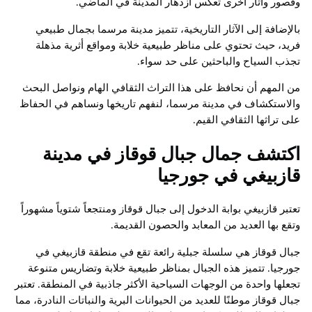
وقصور وآثار أخرى تعكس ازدهار المدينة في الماضي.
بالإضافة إلى الآثار التاريخية، تتميز مدينة مرسما بجمال طبيعي
فريد، حيث تحتوي على مناظر طبيعية خلابة ومواقع أثرية مذهلة
تجذب السياح والباحثين على حد سواء.
من المهم أن نحافظ على هذا التراث الثقافي الهام ونواصل البحث
والاستكشاف في مدينة مرسما، لنفهم تاريخها ونساهم في الحفاظ
على تراثها الثقافي القيم.
اكتشف جمال جبال قوقاز في مدينة
قازبيغي في جورجيا
تعتبر قازبيغي بوابة الدخول إلى جبال قوقاز ومنتجعاً شتوياً مشهوراً
وتقع بها العديد من المعابد والحصون القديمة.
جبال قوقاز هي سلسلة جبلية رائعة تقع في منطقة قازبيغي في
جورجيا. تتميز هذه الجبال بمناظر طبيعية خلابة وتضاريس متنوعة
تجعلها واحدة من الوجهات السياحية الأكثر جاذبية في المنطقة. تعتبر
جبال قوقاز موطنًا للعديد من الحيوانات البرية والنباتات النادرة، مما