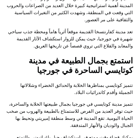
المدينة أهمية استراتيجية كبيرة خلال العديد من الصراعات والحروب
التي وقعت في المنطقة، وشهدت الكثير من التغيرات السياسية
والثقافية على مر العصور.
تعد مدينة كفارنتسخا القديمة موقعاً أثرياً هاماً ومحطة جذب سياحي
شهيرة في جورجيا، حيث يمكن للزوار استكشاف الآثار القديمة
والمعابد والقلاع التي تروي قصصاً عن تاريخها العريق.
استمتع بجمال الطبيعة في مدينة
كوتايسي الساحرة في جورجيا
تتميز كوتايسي بمناظرها الخلابة والحدائق الخضراء وشلالاتها
الجميلة وأقدم كاتدرائيات البلاد.
تتميز مدينة كوتايسي في جورجيا بجمال طبيعتها الخلابة والساحرة،
حيث توفر العديد من الفرص للاستمتاع بالطبيعة والهروب من صخب
الحياة اليومية. تقع المدينة في وسط منطقة إميريتي وتحيط بها
الجبال والوديان والأنهار المتدفقة.
يمكنك قضاء وقت ممتع في استكشاف جبل باغراتيوني والتمتع