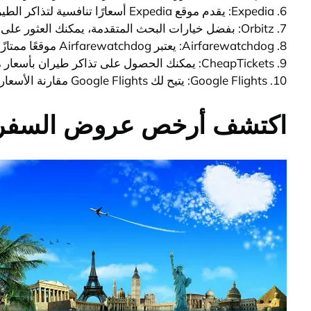
6. Expedia: يقدم موقع Expedia أسعارًا تنافسية لتذاكر الطيران وخيارات متنوعة للرحلات.
7. Orbitz: بفضل خيارات البحث المتقدمة، يمكنك العثور على تذاكر طيران بأسعار مخفضة عبر Orbitz.
8. Airfarewatchdog: يعتبر Airfarewatchdog موقعًا ممتازًا لمتابعة العروض وتذاكر الطيران بأسعار مخفضة.
9. CheapTickets: يمكنك الحصول على تذاكر طيران بأسعار مخفضة عبر CheapTickets وتوفر الكثير من العروض الخاصة.
10. Google Flights: يتيح لك Google Flights مقارنة الأسعار من مختلف مواقع حجز الطيران للعثور على الصفقات الأفضل.
اكتشف أرخص عروض السفر عب