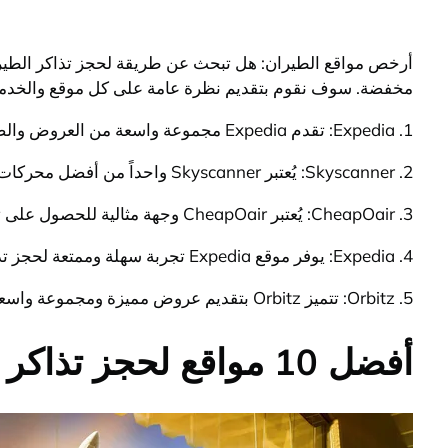
مخفضة. سوف نقوم بتقديم نظرة عامة على كل موقع والخدم
1. Expedia: تقدم Expedia مجموعة واسعة من العروض والصفقات على تذاكر الطيران، بالإضافة إلى خدمة الحجز للفنادق والسيارات أيضاً.
2. Skyscanner: يُعتبر Skyscanner واحداً من أفضل محركات البحث لتذاكر الطيران، حيث يمكنك مقارنة الأسعار من مختلف شركات الطيران والوكالات السفر.
3. CheapOair: يُعتبر CheapOair وجهة مثالية للحصول على تذاكر طيران بأسعار مخفضة وعروض رائعة على حجوزات الفنادق والإيجارات السيارات.
4. Expedia: يوفر موقع Expedia تجربة سهلة وممتعة لحجز تذاكر الطيران بأسعار ممتازة وخيارات متنوعة للوجهات الداخلية والدولية.
5. Orbitz: تتميز Orbitz بتقديم عروض مميزة ومجموعة واسعة من خيارات الرحلات الجوية، بالإضافة إلى الخدمات السياحية الأخرى مثل حجز الفنادق والسيارات.
أفضل 10 مواقع لحجز تذاكر الطيران بأسعار مخفضة