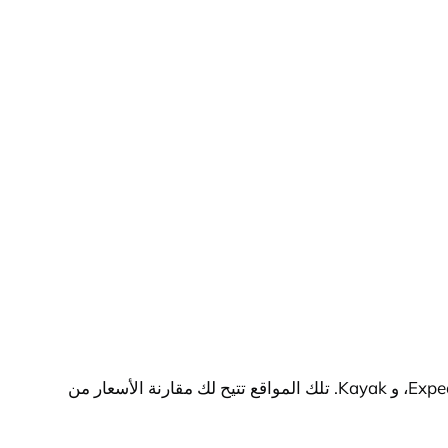
يمكنك العثور على عروض رخيصة لحجز تذاكر الطيران عبر العديد من مواقع الحجز الشهيرة مثل Expedia، Skyscanner، CheapOair، و Kayak. تلك المواقع تتيح لك مقارنة الأسعار من