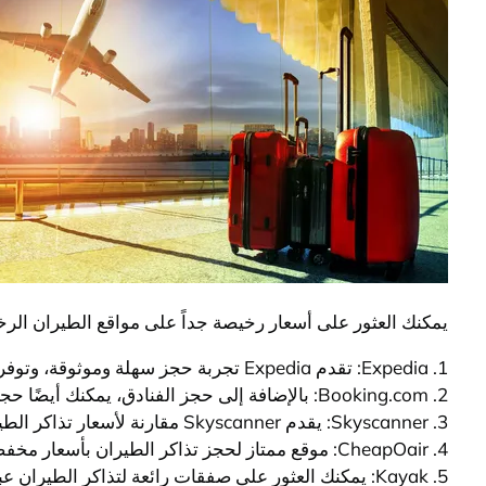
يمكنك العثور على أسعار رخيصة جداً على مواقع الطيران الر
1. Expedia: تقدم Expedia تجربة حجز سهلة وموثوقة، وتوفر أسعار مخفضة لتذاكر الطيران.
2. Booking.com: بالإضافة إلى حجز الفنادق، يمكنك أيضًا حجز تذاكر الطيران بأسعار مخفضة عبر Booking.com.
3. Skyscanner: يقدم Skyscanner مقارنة لأسعار تذاكر الطيران من مختلف شركات الطيران ووكالات السفر.
4. CheapOair: موقع ممتاز لحجز تذاكر الطيران بأسعار مخفضة وتقديم عروض خاصة طوال العام.
5. Kayak: يمكنك العثور على صفقات رائعة لتذاكر الطيران عبر Kayak والاستفادة من أسعار مخفضة.