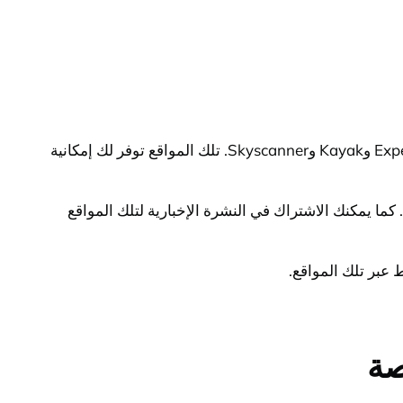
إذا كنت تبحث عن أرخص عروض السفر عبر مواقع الطيران المعروفة، يمكنك البدء بالبحث عبر مواقع الحجز المشهورة مثل Expedia وKayak وSkyscanner. تلك المواقع توفر لك إمكانية
ما يمكنك الاشتراك في النشرة الإخبارية لتلك المواقع
عبر تلك المواقع.
صة