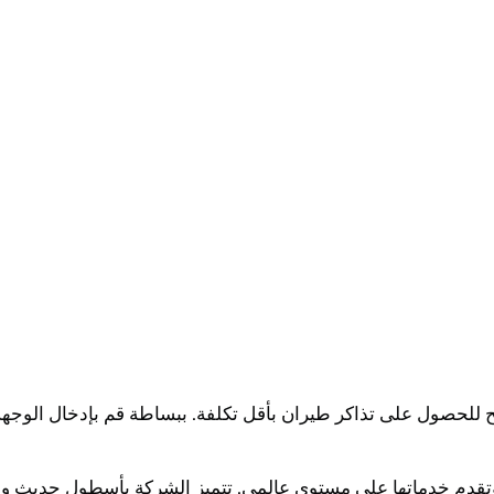
للحصول على تذاكر طيران بأقل تكلفة. ببساطة قم بإدخال الوجهة
وتقدم خدماتها على مستوى عالمي. تتميز الشركة بأسطول حديث و