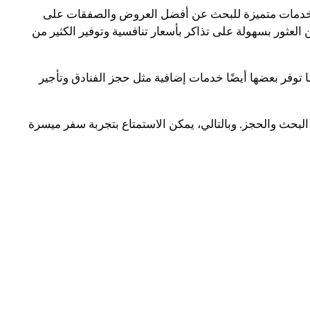
المال والوقت مواقع مثل Expedia، وCheapOair، وKayak. هذه المواقع تقدم خدمات متميزة للبحث عن أفضل العروض والصفقات على
لعثور بسهولة على تذاكر بأسعار تنافسية وتوفير الكثير من
 توفر بعضها أيضًا خدمات إضافية مثل حجز الفنادق وتأجير
لبحث والحجز. وبالتالي، يمكن الاستمتاع بتجربة سفر ميسرة