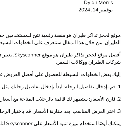
Dylan Morris
نوفمبر 14, 2024
موقع لحجز تذاكر طيران هو منصة رقمية تتيح للمستخدمين حجز
الطيران. من خلال هذا المقال سنتعرف على الخطوات البسيطة
شركات الطيران ووكالات السفر.
إليك بعض الخطوات البسيطة للحصول على أفضل العروض عند حجز تذا
1. قم بإدخال تفاصيل الرحلة: ابدأ بإدخال تفاصيل رحلتك مثل مدينة المغادرة والوصول وتواريخ السفر.
2. قارن الأسعار: ستظهر لك قائمة بالرحلات المتاحة مع أسعارها المختلفة، يمكنك مقارنة الأسعار واختيار العرض الذي يناسبك.
3. اختر العرض المناسب: بعد مقارنة الأسعار، قم باختيار الرحلة التي ترغب في حجزها واتبع الخطوات لإتمام عملية الحجز.
يمكنك أيضًا استخدام ميزة تنبيه الأسعار على Skyscanner لتلقي إشعارات عند انخفاض أسعار تذاكر الطيران.