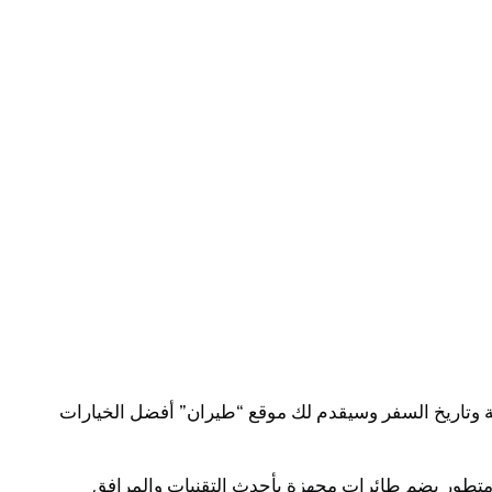
 وتاريخ السفر وسيقدم لك موقع “طيران” أفضل الخيارات
متطور يضم طائرات مجهزة بأحدث التقنيات والمرافق