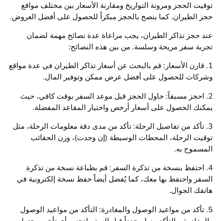
توقيت الحجز ومرونة التواريخ ومقارنة الأسعار بين مختلف مواقع
حجز الطيران. كما ينصح بالحجز مبكراً للحصول على أفضل العروض.
عند حجز تذاكر الطيران، يجب مراعاة عدة نصائح مهمة لضمان
تجربة سفر مريحة وسلسة. من بين هذه النصائح:
1. قارن الأسعار: قم بالبحث عن أسعار تذاكر الطيران في عدة مواقع
وشركات للحصول على أفضل عرض ممكن وتوفير المال.
2. احجز مسبقاً: حاول الحجز قبل موعد السفر بوقت كافي، حيث
يمكنك الحصول على أسعار أرخص واختيار المقاعد المفضلة.
3. تأكد من تفاصيل الرحلة: تأكد من مدى دقة معلومات الرحلة، مثل
توقيت الرحلة، المحطات الوسيطة (إن وجدت)، وزن الحقائب
المسموح به.
4. احتفظ بنسخة من تذكرة السفر: قم بطباعة نسخة من تذكرة
السفر واحتفظ بها معك، كما يُفضل أيضاً حفظ نسخة إلكترونية في
هاتفك الجوال.
5. تأكد من مواعيد الوصول والمغادرة: التأكد من مواعيد الوصول
والمغادرة، والتأكد منها مجدداً قبل السفر لتجنب أي تأخير محتمل.