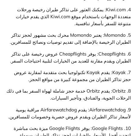
4. Kiwi.com: يمكنك العثور على تذاكر طيران رخيصة ورحلات
متعددة الوجهات باستخدام موقع Kiwi.com الذي يقدم خيارات
متنوعة للسفر بأسعار تنافسية.
5. Momondo: يعتبر Momondo محرك بحث مشهور لحجز تذاكر
الطيران الرخيصة بالإضافة إلى تقديم توصيات ونصائح للمسافرين.
6. Cheapflights: يوفر Cheapflights عروض رخيصة على تذاكر
الطيران ويقدم مقارنة للعديد من الخيارات لتلبية احتياجات السفر.
7. Kayak: يقدم Kayak تكنولوجيا بحث متقدمة لمقارنة عروض
حجز تذاكر الطيران من مجموعة كبيرة من مواقع الحجز.
8. Orbitz: يقدم Orbitz خدمة حجز شاملة لهواة السفر بما في ذلك
الرحلات الجوية، والفنادق، وتأجير السيارات.
9. Airfarewatchdog: يقدم Airfarewatchdog مراقبة يومية
لأسعار تذاكر الطيران ويقدم عروض حصرية وخصومات للمسافرين.
10. Google Flights: يوفر Google Flights ميزة بحث مباشرة
لتحديد أفضل الأسعار والخيارات لحجز تذاكر الطيران بسهولة