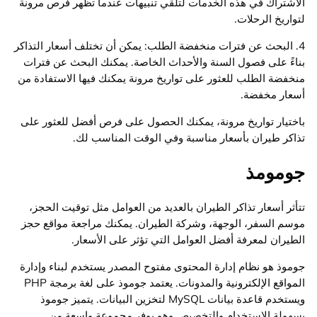
الاشتراك في هذه الخدمات لتلقي تنبيهات عندما تظهر فرص مرونة
لتواريخ الرحلات.
4. البحث عن فترات منخفضة الطلب: يمكن أن تختلف أسعار التذاكر
بناءً على فصول السنة والأحداث الخاصة. يمكنك البحث عن فترات
منخفضة الطلب للعثور على تواريخ مرونة يمكنك فيها الاستفادة من
أسعار مخفضة.
باختيار تواريخ مرونة، يمكنك الحصول على فرص أفضل للعثور على
تذاكر طيران بأسعار مناسبة وفي الوقت المناسب لك.
جومومذ
تتأثر أسعار تذاكر الطيران بالعديد من العوامل مثل توقيت الحجز،
موسم السفر، الوجهة، وشركة الطيران. يمكنك مراجعة مواقع حجز
الطيران لمعرفة أفضل العوامل التي تؤثر على الأسعار.
جوموذ هو نظام إدارة المحتوى مفتوح المصدر يستخدم لبناء وإدارة
المواقع الإلكترونية والمدونات. يعتمد جوموذ على لغة برمجة PHP
ويستخدم قاعدة بيانات MySQL لتخزين البيانات. يتميز جوموذ
بسهولة الاستخدام والتخصيص وهو يوفر مجموعة واسعة من