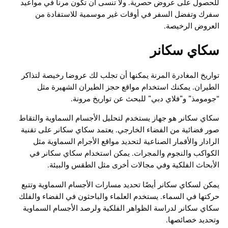
للحصول على عروض حصرية. ولا تنسى أن تكون مرناً في مواعيد
سفرك وتفضل السفر في أوقات غير موسمية للاستفادة من
العروض الرخيصة.
سكاي سكانر
تواريخ المغادرة المرنة يمكنها أن تجلب لك عروضا رخيصة لتذاكر
الطيران. يمكنك استخدام مواقع حجز الطيران الشهيرة مثل
“جومومذ” و”فلاي دبي” للبحث عن تواريخ مرونة.
سكاي سكانر هو جهاز يستخدم لتحليل الأجسام السماوية والتقاط
صور فضائية من الفضاء الخارجي. يعتمد سكاي سكانر على تقنية
الرادار والأقمار الصناعية لتحديد مواقع الأجرام السماوية مثل
الكواكب والنجوم والمجرات. يمكن استخدام سكاي سكانر في
الأبحاث الفلكية وفي مجالات أخرى مثل الطقس والبيئة.
يمكن لسكاي سكانر أيضًا تحديد مسارات الأجسام السماوية وتتبع
حركتها في السماء. يستخدم العلماء والباحثون في الفضاء والفلك
سكاي سكانر لدراسة الظواهر الفلكية ولرصد الأجسام السماوية
وتحديد خصائصها.