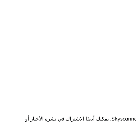
لشراء تذكرة طيران بأسعار مناسبة، يمكنك مراقبة أسعار التذاكر عبر الانترنت باستخدام مواقع مقارنة الأسعار مثل Expedia أو Skyscanner. يمكنك أيضًا الاشتراك في نشرة الأخبار أو