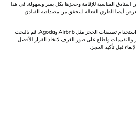
 الفنادق المناسبة للإقامة وحجزها بكل يسر وسهولة. في هذا
رض أيضا الطرق الفعالة للتحقق من مصداقية الفنادق
يمكنك حجز الفنادق عبر الإنترنت من خلال مواقع الحجوزات الشهيرة مثل Booking.com وExpedia وHotels.com. يمكنك أيضًا استخدام تطبيقات الحجز مثل Airbnb وAgoda. قم بالبحث
والتقييمات واطلع على صور الغرف لاتخاذ القرار الأفضل.
غاء قبل تأكيد الحجز.