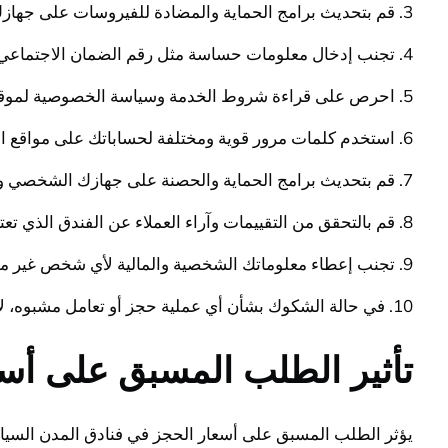
3. قم بتحديث برامج الحماية والمضادة للفيروسات على جهازك قبل إجراء عملية الحجز لضمان أمان بياناتك.
4. تجنب إدخال معلومات حساسة مثل رقم الضمان الاجتماعي أو معلومات بطاقة الائتمان عبر شبكات عامة أو غير موثوقة.
5. احرص على قراءة شروط الخدمة وسياسة الخصوصية لموقع الحجز قبل القيام بأي عملية حجز لضمان حقوقك وحماية خصوصيتك.
6. استخدم كلمات مرور قوية ومختلفة لحساباتك على مواقع الحجز مع تغييرها بشكل دوري.
7. قم بتحديث برامج الحماية والحصنة على جهازك الشخصي وتجنب فتح روابط أو مرفقات غير معروفة من رسائل البريد الإلكتروني.
8. قم بالتحقق من التقييمات وآراء العملاء عن الفندق الذي تعتزم حجزه وتجنب الوقوع في عمليات احتيالية أو تزوير للمعلومات.
9. تجنب إعطاء معلوماتك الشخصية والمالية لأي شخص غير موثوق أو موظف معتمد من الفندق.
10. في حالة الشكوك بشأن أي عملية حجز أو تعامل مشبوه، لا تتردد في الاتصال بموقع الحجز أو الفندق مباشرة للتأكد من صحة العملية.
تأثير الطلب المسبق على أسع
يؤثر الطلب المسبق على أسعار الحجز في فنادق المدن السياح