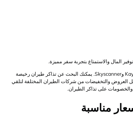
ر المال والاستمتاع بتجربة سفر مميزة.
يمكنك العثور على تذاكر طيران بأفضل العروض والخصومات من خلال العديد من مواقع حجز التذاكر الشهيرة مثل Expedia وKayak وSkyscanner. يمكنك البحث عن تذاكر طيران رخيصة
ئل العروض والتخفيضات من شركات الطيران المختلفة لتلقي
 والخصومات على تذاكر الطيران.
سعار مناسبة