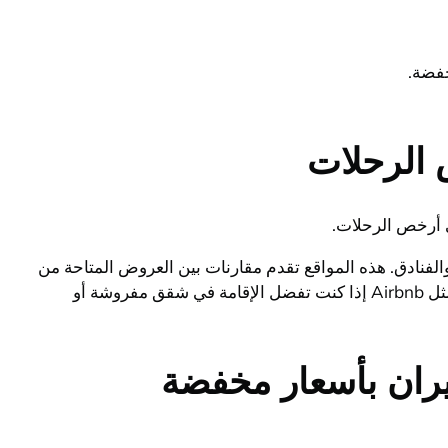
خفضة.
 الرحلات
ى أرخص الرحلات.
Expedia، و Kayak للبحث عن أرخص الرحلات الجوية والفنادق. هذه المواقع تقدم مقارنات بين العروض المتاحة من
مختلف شركات الطيران والفنادق، مما يساعدك على العثور على العروض الأكثر تنافسية والأرخص. يمكنك أيضا استخدام مواقع مثل Airbnb إذا كنت تفضل الإقامة في شقق مفروشة أو
ران بأسعار مخفضة