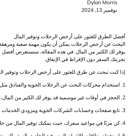
Dylan Morris
نوفمبر 13, 2024
أفضل الطرق للعثور على أرخص الرحلات وتوفير المال
البحث عن أرخص الرحلات يمكن أن يكون مهمة صعبة ومرهقة، خا
يوفر لك الكثير من المال. في هذه المقالة، سنستعرض أفضل 
تجربتك السفر دون الإفراط في الإنفاق.
إذا كنت تبحث عن طرق للعثور على أرخص الرحلات وتوفير الما
1. استخدام محركات البحث عن الرحلات الجوية والفنادق مثل جوجل فلايتس وسكاي سكانر، حيث يمكنك مقارنة الأسعار والعروض المختلفة لتحديد الخيار الأرخص.
2. الحجز في أوقات غير موسمية قد يوفر لك الكثير من المال، حيث تكون الأسعار أقل خلال فترات الركوب الهادئة.
3. تابع صفحات وحسابات الشركات الجوية ومزودي الخدمات السفرية على وسائل التواصل الاجتماعي للاطلاع على عروض خاصة وتخفيضات.
4. كن مرنًا في مواعيد سفرك، حيث يمكنك توفير المال من خلال اختيار تواريخ سفر مرنة والبحث عن أيام الأسبوع الرخيصة.
5. استخدام بطاقات الائتمان المصرفية الخاصة بالسفر التي تقدم عروضًا خاصة وتخفيضات على حجوزات الطيران والفنادق.