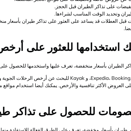
فيضات على تذاكر الطيران قبل الحجز.
يران وتحديد الوقت المناسب لشراءها.
قات قبل العطلات قد يساعد على العثور على تذاكر طيران بأسعار من
ضا.
كنك استخدامها للعثور على أرخص
تذاكر الطيران بأسعار منخفضة، تعرف عليها واستخدمها للحصول عل
يمكنك استخدام مواقع مثل ، Booking.com، Skyscanner، CheapOair
خصومات للحصول على تذاكر طي
يران بأسعار مخفضة، تعرف على الطرق الفعالة للاستفادة منها.