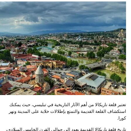
تعتبر قلعة ناريكالا من أهم الآثار التاريخية في تبليسي، حيث يمكنك
استكشاف القلعة القديمة والتمتع بإطلالات خلابة على المدينة ونهر
كورا.
تاريخ قلعة ناريكالا القديمة يعود إلى حوالي القرن الخامس الميلادي،