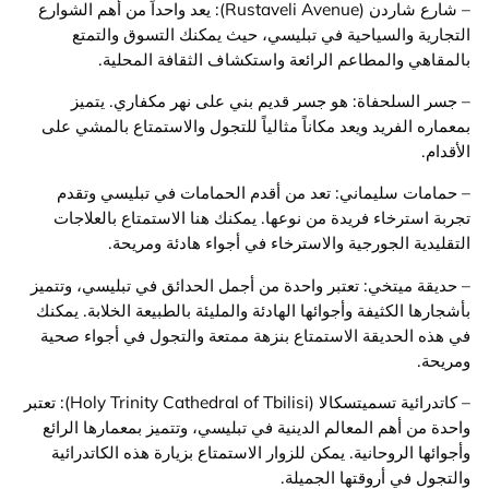
– شارع شاردن (Rustaveli Avenue): يعد واحداً من أهم الشوارع
التجارية والسياحية في تبليسي، حيث يمكنك التسوق والتمتع
بالمقاهي والمطاعم الرائعة واستكشاف الثقافة المحلية.
– جسر السلحفاة: هو جسر قديم بني على نهر مكفاري. يتميز
بمعماره الفريد ويعد مكاناً مثالياً للتجول والاستمتاع بالمشي على
الأقدام.
– حمامات سليماني: تعد من أقدم الحمامات في تبليسي وتقدم
تجربة استرخاء فريدة من نوعها. يمكنك هنا الاستمتاع بالعلاجات
التقليدية الجورجية والاسترخاء في أجواء هادئة ومريحة.
– حديقة ميتخي: تعتبر واحدة من أجمل الحدائق في تبليسي، وتتميز
بأشجارها الكثيفة وأجوائها الهادئة والمليئة بالطبيعة الخلابة. يمكنك
في هذه الحديقة الاستمتاع بنزهة ممتعة والتجول في أجواء صحية
ومريحة.
– كاتدرائية تسميتسكالا (Holy Trinity Cathedral of Tbilisi): تعتبر
واحدة من أهم المعالم الدينية في تبليسي، وتتميز بمعمارها الرائع
وأجوائها الروحانية. يمكن للزوار الاستمتاع بزيارة هذه الكاتدرائية
والتجول في أروقتها الجميلة.